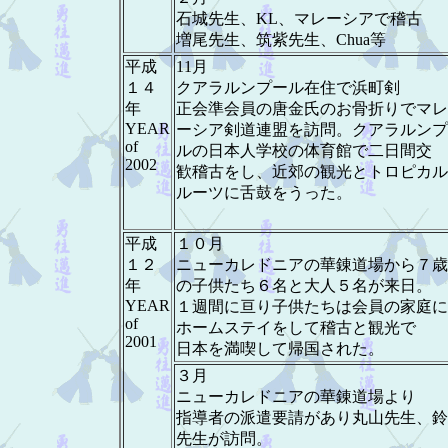
石城先生、KL、マレーシアで稽古
増尾先生、筑紫先生、Chua等
平成
11月
１４
クアラルンプール在住で浜町剣
年
正会準会員の唐金氏のお骨折りでマレ
YEAR
ーシア剣道連盟を訪問。クアラルンプ
of
ルの日本人学校の体育館で二日間交
2002
歓稽古をし、近郊の観光とトロピカル
ルーツに舌鼓をうった。
平成
１０月
１２
ニューカレドニアの華錬道場から７歳
年
の子供たち６名と大人５名が来日。
YEAR
１週間に亘り子供たちは会員の家庭に
of
ホームステイをして稽古と観光で
2001
日本を満喫して帰国された。
３月
ニューカレドニアの華錬道場より
指導者の派遣要請があり丸山先生、鈴
先生が訪問。