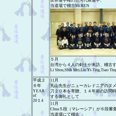
世界選手権の台湾代表選手、
当道場で稽古Mr.REN
５月
台湾から４人の剣士が来訪、稽古
Li Shou,Shih Mei,Liu Yi-Ting,Tsao Tin
平成２
11月
６年
丸山先生がニューカレドニアのヌ
YEAR
刀２０本を寄贈、１４年前の訪問
of
する御礼として
20１4
11月
Chua５段（マレーシア）が６段審
当道場にて稽古