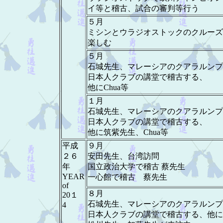
イ等と稽古、試合の審判等行う
５月
ミシンとウラジオストックのクルーズ
楽しむ
５月
石城先生、マレーシアのクアラルンプ
日本人クラブの講堂で稽古する、
他にChua等
１月
石城先生、マレーシアのクアラルンプ
日本人クラブの講堂で稽古する、
他に筑紫先生、Chua等
平成
９月
２６
安田先生、台湾訪問
年
国立政治大学で稽古 蔡先生
YEAR
一心館で稽古 蔡先生
of
８月
20１
石城先生、マレーシアのクアラルンプ
4
日本人クラブの講堂で稽古する、他に