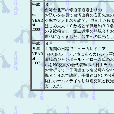
平成
３月
１１
台湾台北市の修道館道場よりの
年
お誘いを会員で台湾出身の安田先生の
YEAR
引率で大人６名が訪問。 呉範士八段
of
はじめ大人１０数名と子供達約３０名
2000
の交歓稽古し、第二道場の懇親会もお
世話になりました。台中への観光もし
平成
８月
８年
１週間の日程でニューカレドニア
YEAR
（NC)のヌーメア市にあるカレン（華
of
道場のジャンポール・ベローム氏のお
1997
いをNC交流の会代表幹事の村山氏の
お骨折りで、子供達１５名父母を含む
導者１４名で訪問。子供達はNCの各
庭にホームステイをし剣道交流と観光
楽しんだ。