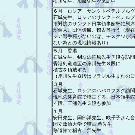
松川先生、加藤先生が来訪中
６月 ロシア サンクトペテルブルグ
石城先生、ロシアのサンクトペテルブ
市対抗のサンクト日本領事館杯に列席
が個人、団体優勝、稽古等行う（現在
シア選手権がないのは、モスクワが弱
ない為との現地情報あり）
５月 香港
石城先生、剣友の笹原先生７段を訪問
香港剣道連盟の岸川先生８段に
稽古を頂戴する
（岸川先生８段はブラジル生まれの日
３月
石城先生、ロシアのハバロフスク訪問
現地の体育館で稽古する、日本領事館
４段、三浦先生３段も参加
１月
安田先生、岡部洋先生、咲千子さん台
国立政治大学で稽古 蔡先生
修道館で稽古、呉先生