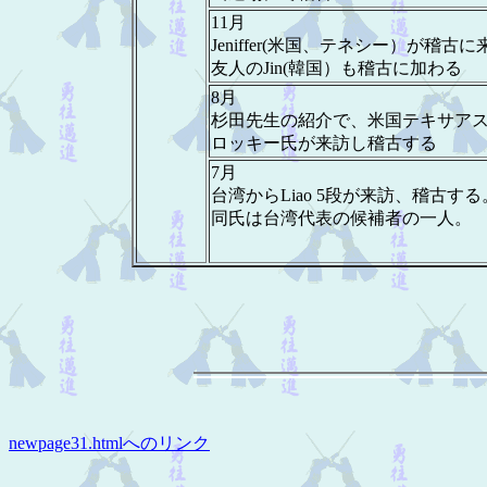
11月
Jeniffer(米国、テネシー）が稽古
友人のJin(韓国）も稽古に加わる
8月
杉田先生の紹介で、米国テキサア
ロッキー氏が来訪し稽古する
7月
台湾からLiao 5段が来訪、稽古する
同氏は台湾代表の候補者の一人。
newpage31.htmlへのリンク