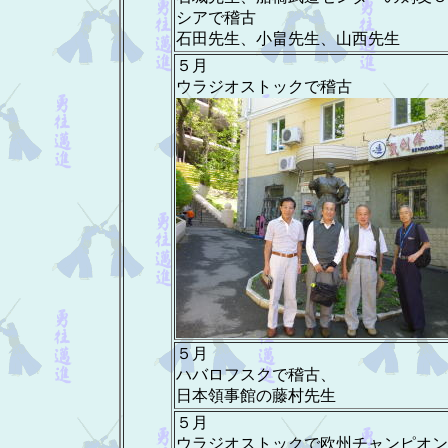
シアで稽古
石田先生、小畠先生、山西先生
５月
ウラジオストックで稽古
５月
ハバロフスクで稽古、
日本領事館の藤村先生
５月
ウラジオストックで欧州チャンピオン