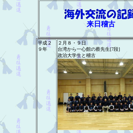
来日稽古
平成２
２月８・９日
９年
台湾から一心館の蔡先生[7段]
政治大学生と稽古