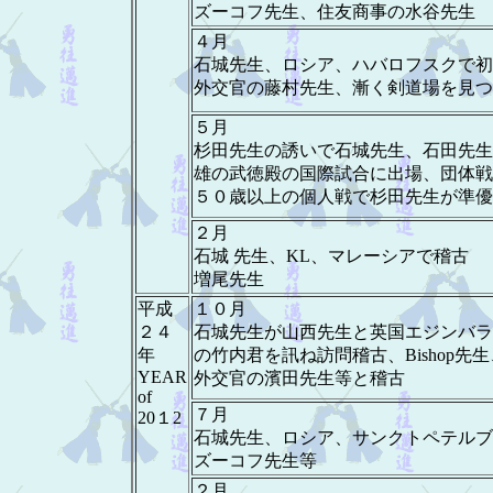
ズーコフ先生、住友商事の水谷先生
４月
石城先生、ロシア、ハバロフスクで初
外交官の藤村先生、漸く剣道場を見つ
５月
杉田先生の誘いで石城先生、石田先生
雄の武徳殿の国際試合に出場、団体戦
５０歳以上の個人戦で杉田先生が準優
２月
石城 先生、KL、マレーシアで稽古
増尾先生
平成
１０月
２４
石城先生が山西先生と英国エジンバラ
年
の竹内君を訊ね訪問稽古、Bishop先生
YEAR
外交官の濱田先生等と稽古
of
７月
20１2
石城先生、ロシア、サンクトペテルブ
ズーコフ先生等
２月