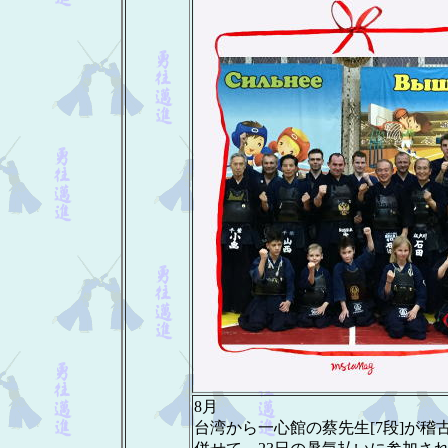
8月
台湾から一心館の蔡先生[7段]が稽