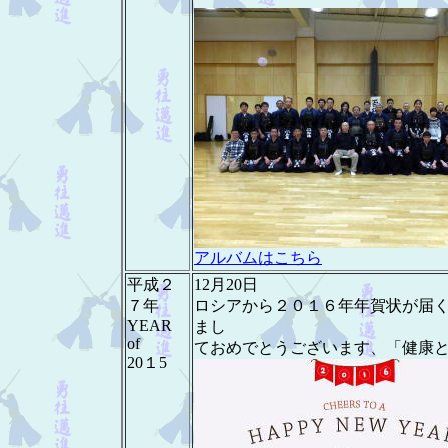
アルバムはこちら
平成２
12月20日
７年
ロシアから２０１６年年賀状が届
YEAR
まし
of
ておめでとうございます、「健康
20１5