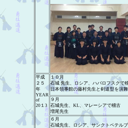
平成
１０月
２５
石城 先生、ロシア、ハバロフスクで
年
日本領事館の藤村先生と剣道型を演舞
YEAR
９月
of
20１3
石城先生、KL、マレーシアで稽古
増尾先生
６月
石城先生、ロシア、サンクトペテルブ