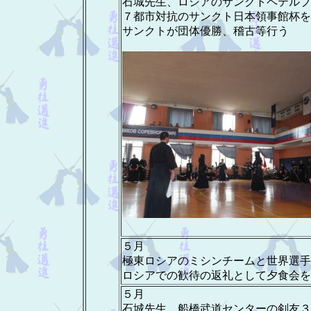
石城先生、ロシアのサンクトペテルブ
７都市対抗のサンクト日本領事館杯を
サンクトが団体優勝、稽古等行う
５月
極東ロシアのミシンチームと世界選手
ロシアでの歓待の返礼として夕食会を
５月
石城先生、船橋武道センターの剣友３