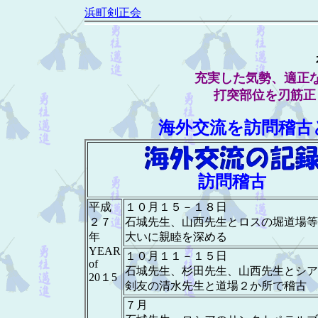
浜町剣正会
充実した気勢、適正
打突部位を刃筋正
海外交流を訪問稽古
訪問稽古
平成
１０月１５－１８日
２７
石城先生、山西先生とロスの堀道場等
年
大いに親睦を深める
YEAR
１０月１１－１５日
of
石城先生、杉田先生、山西先生とシア
20１5
剣友の清水先生と道場２か所で稽古
７月