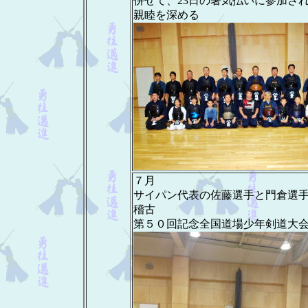
併せて、23日の暑気払いに参加さ
親睦を深める
７月
サイパン代表の佐藤選手と門倉選
稽古
第５０回記念全国道場少年剣道大