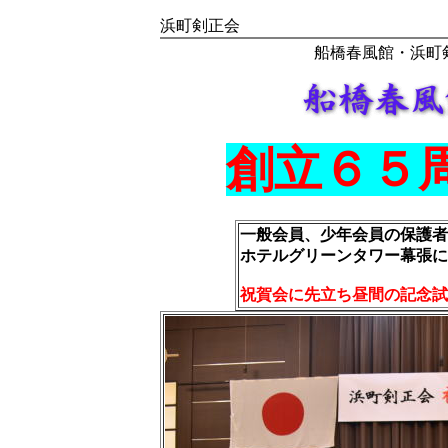
浜町剣正会
船橋春風館・浜町
創立６５
一般会員、少年会員の保護者
ホテルグリーンタワー幕張に
祝賀会に先立ち昼間の記念試